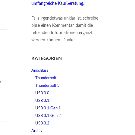
umfangreiche Kaufberatung
.
Falls irgendetwas unklar ist, schreibe
bitte einen Kommentar, damit die
fehlenden Informationen ergänzt
werden können. Danke.
KATEGORIEN
Anschluss
Thunderbolt
,
Thunderbolt 3
USB 3.0
USB 3.1
USB 3.1 Gen 1
USB 3.1 Gen 2
USB 3.2
Archiv