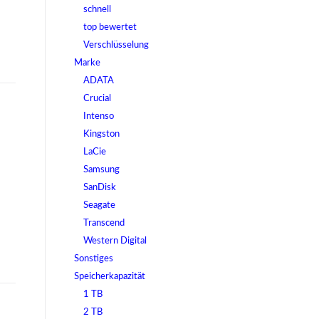
schnell
top bewertet
Verschlüsselung
Marke
ADATA
Crucial
Intenso
Kingston
LaCie
Samsung
SanDisk
Seagate
Transcend
Western Digital
Sonstiges
Speicherkapazität
1 TB
2 TB