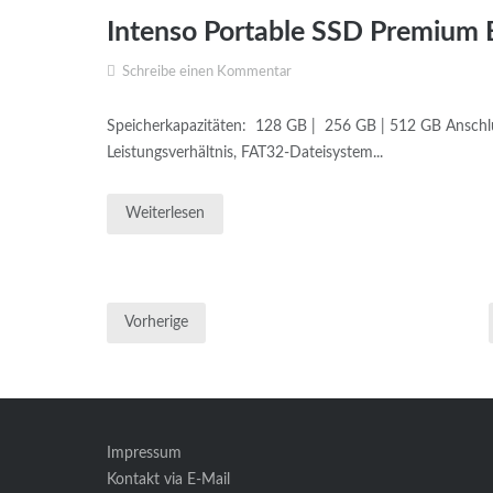
Intenso Portable SSD Premium 
Schreibe einen Kommentar
Speicherkapazitäten: 128 GB | 256 GB | 512 GB Anschlu
Leistungsverhältnis, FAT32-Dateisystem...
Weiterlesen
Vorherige
Seitennummerierung
der
Beiträge
Impressum
Kontakt via E-Mail